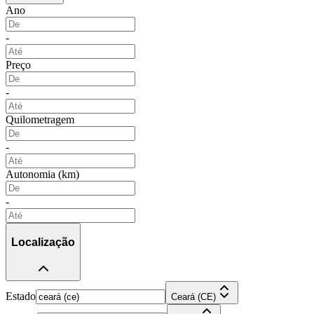
Ano
-
Preço
-
Quilometragem
-
Autonomia (km)
-
Localização
Estado
Ceará (CE)