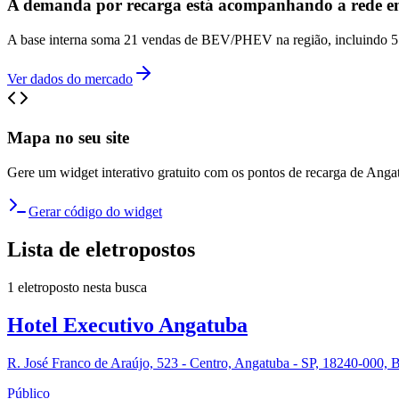
A demanda por recarga está acompanhando a rede e
A base interna soma 21 vendas de BEV/PHEV na região, incluindo 5 
Ver dados do mercado
Mapa no seu site
Gere um widget interativo gratuito com os pontos de recarga de
Anga
Gerar código do widget
Lista de eletropostos
1
eletroposto
nesta busca
Hotel Executivo Angatuba
R. José Franco de Araújo, 523 - Centro, Angatuba - SP, 18240-000, B
Público