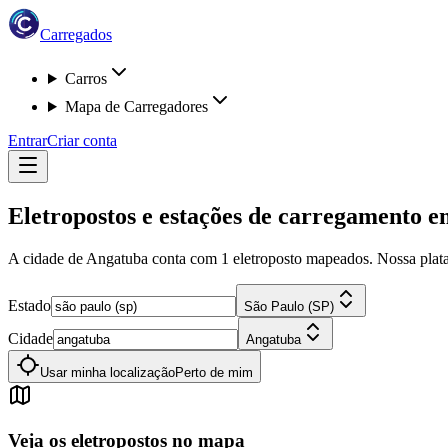
Carregados
Carros
Mapa de Carregadores
Entrar
Criar conta
Eletropostos e estações de carregamento 
A cidade de Angatuba
conta com
1
eletroposto
mapeados. Nossa plataf
Estado
São Paulo (SP)
Cidade
Angatuba
Usar minha localização
Perto de mim
Veja os eletropostos no mapa