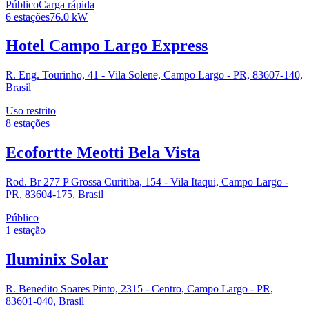
Público
Carga rápida
6
estações
76.0
kW
Hotel Campo Largo Express
R. Eng. Tourinho, 41 - Vila Solene, Campo Largo - PR, 83607-140,
Brasil
Uso restrito
8
estações
Ecofortte Meotti Bela Vista
Rod. Br 277 P Grossa Curitiba, 154 - Vila Itaqui, Campo Largo -
PR, 83604-175, Brasil
Público
1
estação
Iluminix Solar
R. Benedito Soares Pinto, 2315 - Centro, Campo Largo - PR,
83601-040, Brasil