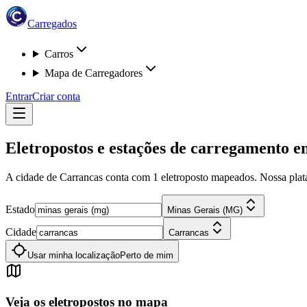
Carregados
Carros
Mapa de Carregadores
Entrar
Criar conta
Eletropostos e estações de carregamento 
A cidade de Carrancas
conta com
1
eletroposto
mapeados. Nossa plataf
Estado
Minas Gerais (MG)
Cidade
Carrancas
Usar minha localização
Perto de mim
Veja os eletropostos no mapa