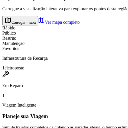
Carregue a visualização interativa para explorar os pontos desta região
Ver mapa completo
Carregar mapa
Rápido
Público
Restrito
Manutenção
Favoritos
Infraestrutura de Recarga
1
eletroposto
Em Reparo
1
Viagem Inteligente
Planeje sua Viagem
Simule trajetos completos calculando as paradas ideais, o tempo es