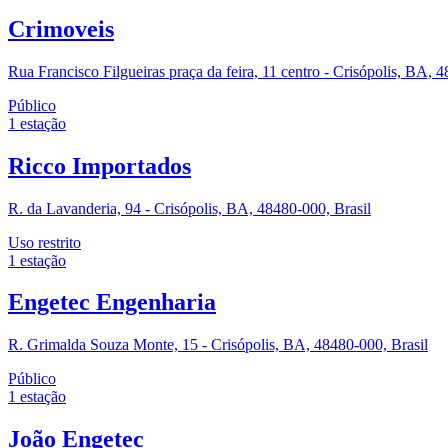
Crimoveis
Rua Francisco Filgueiras praça da feira, 11 centro - Crisópolis, BA, 
Público
1
estação
Ricco Importados
R. da Lavanderia, 94 - Crisópolis, BA, 48480-000, Brasil
Uso restrito
1
estação
Engetec Engenharia
R. Grimalda Souza Monte, 15 - Crisópolis, BA, 48480-000, Brasil
Público
1
estação
João Engetec