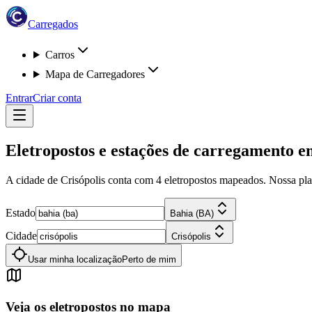
Carregados
Carros
Mapa de Carregadores
Entrar
Criar conta
Eletropostos e estações de carregamento 
A cidade de Crisópolis
conta com
4
eletropostos
mapeados. Nossa plata
Estado
Bahia (BA)
Cidade
Crisópolis
Usar minha localização
Perto de mim
Veja os eletropostos no mapa