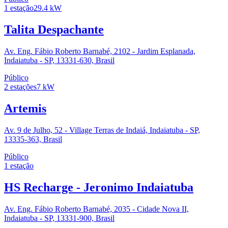
1
estação
29.4
kW
Talita Despachante
Av. Eng. Fábio Roberto Barnabé, 2102 - Jardim Esplanada,
Indaiatuba - SP, 13331-630, Brasil
Público
2
estações
7
kW
Artemis
Av. 9 de Julho, 52 - Village Terras de Indaiá, Indaiatuba - SP,
13335-363, Brasil
Público
1
estação
HS Recharge - Jeronimo Indaiatuba
Av. Eng. Fábio Roberto Barnabé, 2035 - Cidade Nova II,
Indaiatuba - SP, 13331-900, Brasil