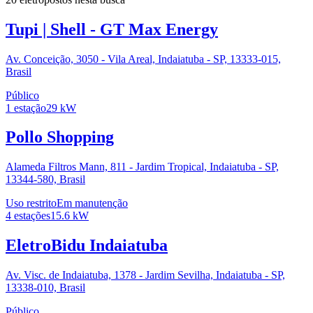
Tupi | Shell - GT Max Energy
Av. Conceição, 3050 - Vila Areal, Indaiatuba - SP, 13333-015,
Brasil
Público
1
estação
29
kW
Pollo Shopping
Alameda Filtros Mann, 811 - Jardim Tropical, Indaiatuba - SP,
13344-580, Brasil
Uso restrito
Em manutenção
4
estações
15.6
kW
EletroBidu Indaiatuba
Av. Visc. de Indaiatuba, 1378 - Jardim Sevilha, Indaiatuba - SP,
13338-010, Brasil
Público