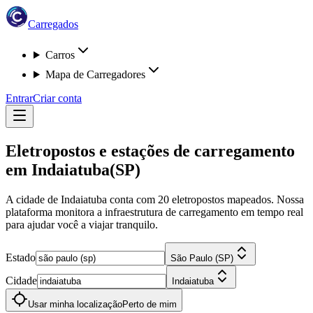
Carregados
Carros
Mapa de Carregadores
Entrar
Criar conta
Eletropostos e estações de carregamento
em
Indaiatuba
(SP)
A cidade de Indaiatuba
conta com
20
eletropostos
mapeados. Nossa
plataforma monitora a infraestrutura de carregamento em tempo real
para ajudar você a viajar tranquilo.
Estado
São Paulo (SP)
Cidade
Indaiatuba
Usar minha localização
Perto de mim