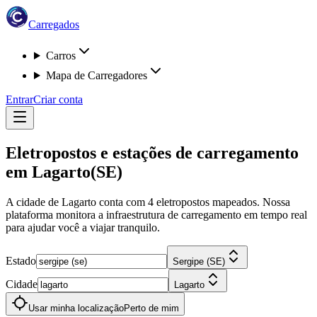
Carregados
Carros
Mapa de Carregadores
Entrar
Criar conta
Eletropostos e estações de carregamento
em
Lagarto
(SE)
A cidade de Lagarto
conta com
4
eletropostos
mapeados. Nossa
plataforma monitora a infraestrutura de carregamento em tempo real
para ajudar você a viajar tranquilo.
Estado
Sergipe (SE)
Cidade
Lagarto
Usar minha localização
Perto de mim