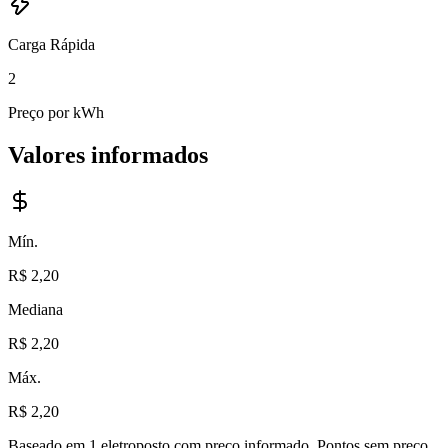
Carga Rápida
2
Preço por kWh
Valores informados
Mín.
R$ 2,20
Mediana
R$ 2,20
Máx.
R$ 2,20
Baseado em
1
eletroposto com preço informado
. Pontos sem preço