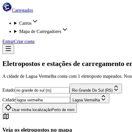
Carregados
Carros
Mapa de Carregadores
Entrar
Criar conta
Eletropostos e estações de carregamento 
A cidade de Lagoa Vermelha
conta com
1
eletroposto
mapeados. Nossa 
Estado
Rio Grande Do Sul (RS)
Cidade
Lagoa Vermelha
Usar minha localização
Perto de mim
Veja os eletropostos no mapa