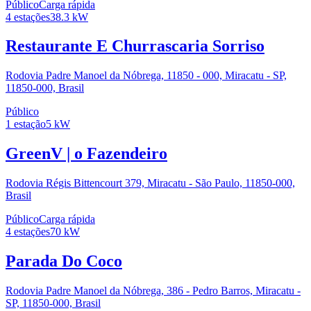
Público
Carga rápida
4
estações
38.3
kW
Restaurante E Churrascaria Sorriso
Rodovia Padre Manoel da Nóbrega, 11850 - 000, Miracatu - SP,
11850-000, Brasil
Público
1
estação
5
kW
GreenV | o Fazendeiro
Rodovia Régis Bittencourt 379, Miracatu - São Paulo, 11850-000,
Brasil
Público
Carga rápida
4
estações
70
kW
Parada Do Coco
Rodovia Padre Manoel da Nóbrega, 386 - Pedro Barros, Miracatu -
SP, 11850-000, Brasil