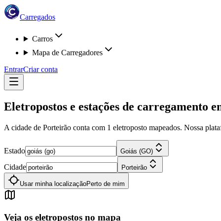
Carregados
Carros
Mapa de Carregadores
Entrar
Criar conta
Eletropostos e estações de carregamento 
A cidade de Porteirão
conta com
1
eletroposto
mapeados. Nossa platafo
Estado
Goiás (GO)
Cidade
Porteirão
Usar minha localização
Perto de mim
Veja os eletropostos no mapa