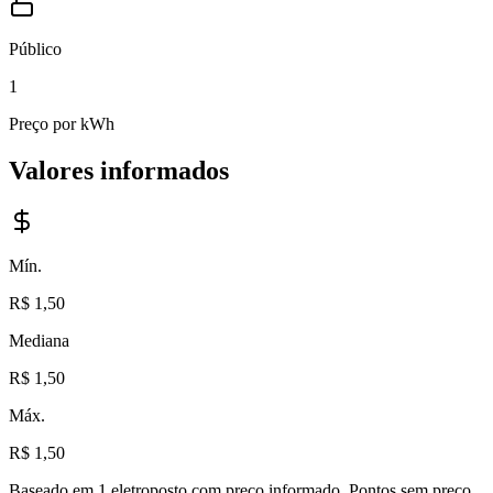
Público
1
Preço por kWh
Valores informados
Mín.
R$ 1,50
Mediana
R$ 1,50
Máx.
R$ 1,50
Baseado em
1
eletroposto com preço informado
. Pontos sem preço