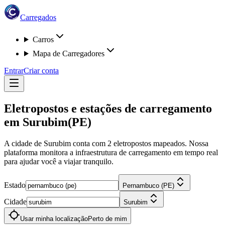
Carregados
Carros
Mapa de Carregadores
Entrar
Criar conta
Eletropostos e estações de carregamento
em
Surubim
(PE)
A cidade de Surubim
conta com
2
eletropostos
mapeados. Nossa
plataforma monitora a infraestrutura de carregamento em tempo real
para ajudar você a viajar tranquilo.
Estado
Pernambuco (PE)
Cidade
Surubim
Usar minha localização
Perto de mim