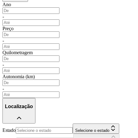
Ano
-
Preço
-
Quilometragem
-
Autonomia (km)
-
Localização
Estado
Selecione o estado