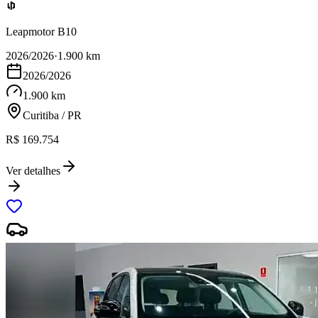
Leapmotor B10
2026/2026
·
1.900 km
2026/2026
1.900 km
Curitiba / PR
R$ 169.754
Ver detalhes