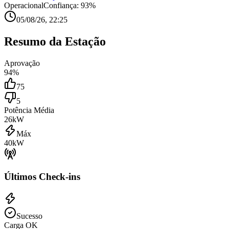
Operacional
Confiança:
93
%
05/08/26, 22:25
Resumo da Estação
Aprovação
94
%
75
5
Potência Média
26
kW
Máx
40
kW
Últimos Check-ins
Sucesso
Carga OK