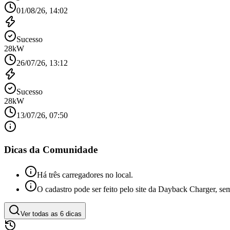
01/08/26, 14:02
Sucesso
28
kW
26/07/26, 13:12
Sucesso
28
kW
13/07/26, 07:50
Dicas da Comunidade
Há três carregadores no local.
O cadastro pode ser feito pelo site da Dayback Charger, sem
Ver todas as
6
dicas