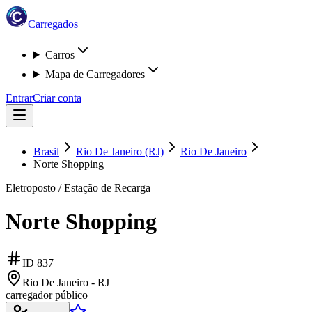
Carregados
Carros
Mapa de Carregadores
Entrar
Criar conta
Brasil
Rio De Janeiro (RJ)
Rio De Janeiro
Norte Shopping
Eletroposto / Estação de Recarga
Norte Shopping
ID
837
Rio De Janeiro - RJ
carregador público