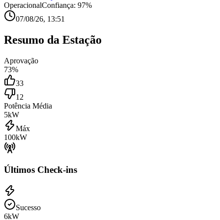
Operacional
Confiança:
97
%
07/08/26, 13:51
Resumo da Estação
Aprovação
73
%
33
12
Potência Média
5
kW
Máx
100
kW
Últimos Check-ins
Sucesso
6
kW