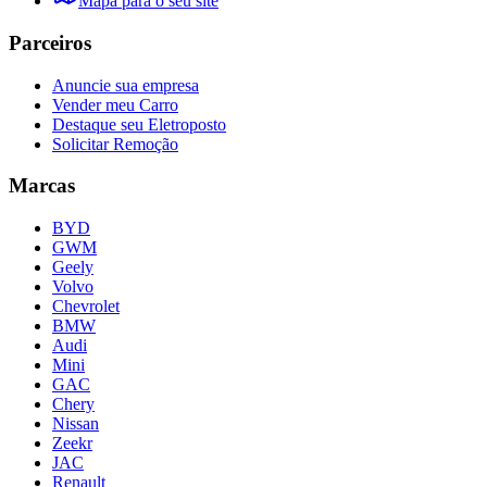
Mapa para o seu site
Parceiros
Anuncie sua empresa
Vender meu Carro
Destaque seu Eletroposto
Solicitar Remoção
Marcas
BYD
GWM
Geely
Volvo
Chevrolet
BMW
Audi
Mini
GAC
Chery
Nissan
Zeekr
JAC
Renault