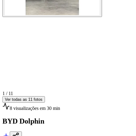
1 /
11
Ver todas as
11
fotos
8
visualizações
em 30 min
BYD
Dolphin