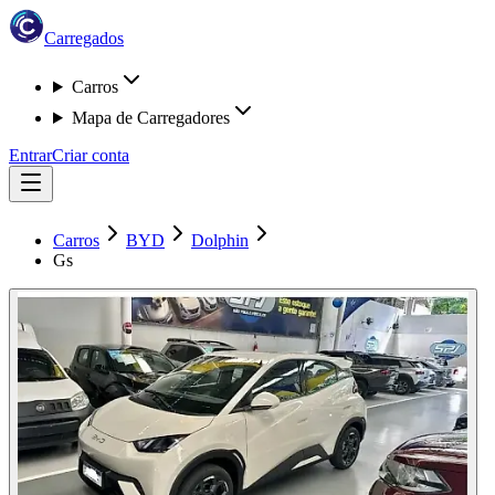
Carregados
Carros
Mapa de Carregadores
Entrar
Criar conta
Carros
BYD
Dolphin
Gs