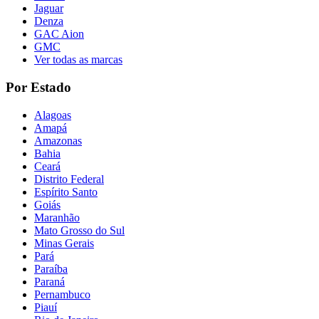
Jaguar
Denza
GAC Aion
GMC
Ver todas as marcas
Por Estado
Alagoas
Amapá
Amazonas
Bahia
Ceará
Distrito Federal
Espírito Santo
Goiás
Maranhão
Mato Grosso do Sul
Minas Gerais
Pará
Paraíba
Paraná
Pernambuco
Piauí