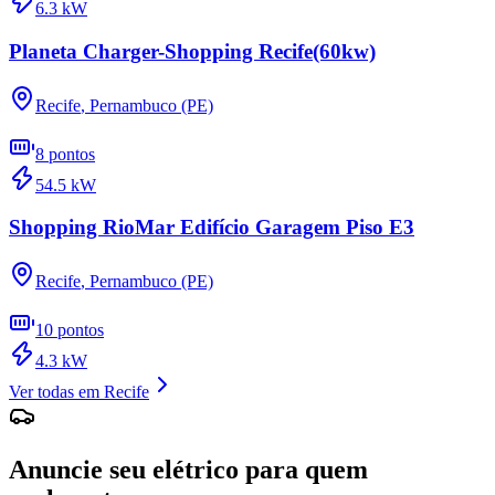
6.3
kW
Planeta Charger-Shopping Recife(60kw)
Recife
,
Pernambuco (PE)
8
pontos
54.5
kW
Shopping RioMar Edifício Garagem Piso E3
Recife
,
Pernambuco (PE)
10
pontos
4.3
kW
Ver todas em
Recife
Anuncie seu elétrico para quem