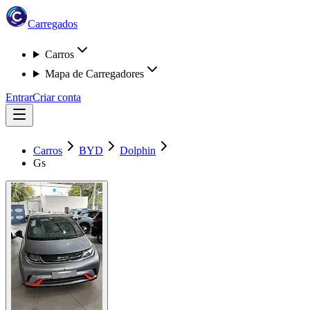
Carregados
Carros
Mapa de Carregadores
Entrar
Criar conta
Carros
BYD
Dolphin
Gs