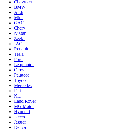
Chevrolet
BMW
Audi
Mini
GAC
Chery
Nissan
Zeekr
JAC
Renault
Tesla
Ford
Leapmotor
Omoda
Peugeot
Toyota
Mercedes
Fiat
Kia
Land Rover
MG Motor
Hyundai
Jaecoo
Jaguar
Denza