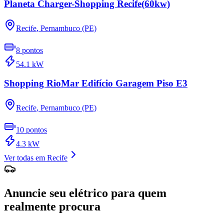
Planeta Charger-Shopping Recife(60kw)
Recife
,
Pernambuco (PE)
8
pontos
54.1
kW
Shopping RioMar Edifício Garagem Piso E3
Recife
,
Pernambuco (PE)
10
pontos
4.3
kW
Ver todas em
Recife
Anuncie seu elétrico para quem
realmente procura