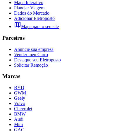
Mapa Interativo
Planejar Viagem
Dados do Mercado
Adicionar Eletroposto
Mapa para o seu site
Parceiros
Anuncie sua empresa
Vender meu Carro
Destaque seu Eletroposto
Solicitar Remoção
Marcas
BYD
GWM
Geely
Volvo
Chevrolet
BMW
Audi
Mini
GAC