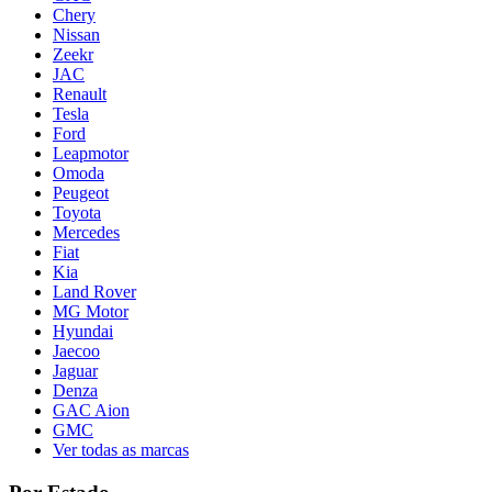
Chery
Nissan
Zeekr
JAC
Renault
Tesla
Ford
Leapmotor
Omoda
Peugeot
Toyota
Mercedes
Fiat
Kia
Land Rover
MG Motor
Hyundai
Jaecoo
Jaguar
Denza
GAC Aion
GMC
Ver todas as marcas