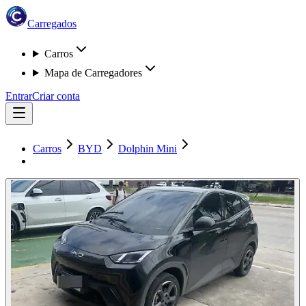
Carregados
Carros
Mapa de Carregadores
Entrar
Criar conta
Carros
BYD
Dolphin Mini