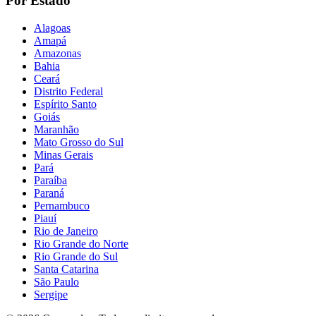
Por Estado
Alagoas
Amapá
Amazonas
Bahia
Ceará
Distrito Federal
Espírito Santo
Goiás
Maranhão
Mato Grosso do Sul
Minas Gerais
Pará
Paraíba
Paraná
Pernambuco
Piauí
Rio de Janeiro
Rio Grande do Norte
Rio Grande do Sul
Santa Catarina
São Paulo
Sergipe