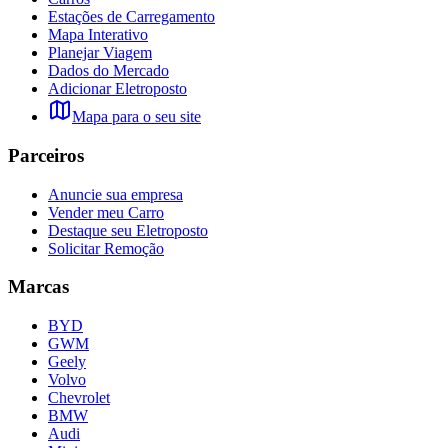
Estações de Carregamento
Mapa Interativo
Planejar Viagem
Dados do Mercado
Adicionar Eletroposto
Mapa para o seu site
Parceiros
Anuncie sua empresa
Vender meu Carro
Destaque seu Eletroposto
Solicitar Remoção
Marcas
BYD
GWM
Geely
Volvo
Chevrolet
BMW
Audi