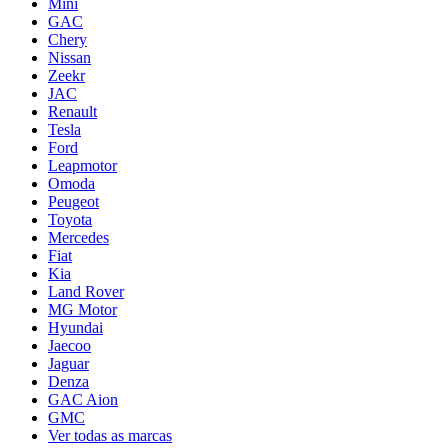
Mini
GAC
Chery
Nissan
Zeekr
JAC
Renault
Tesla
Ford
Leapmotor
Omoda
Peugeot
Toyota
Mercedes
Fiat
Kia
Land Rover
MG Motor
Hyundai
Jaecoo
Jaguar
Denza
GAC Aion
GMC
Ver todas as marcas