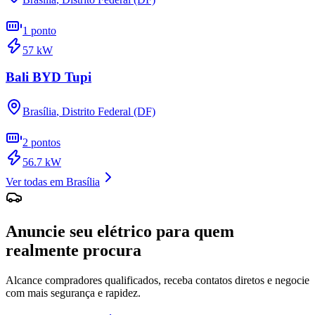
1
ponto
57
kW
Bali BYD Tupi
Brasília
,
Distrito Federal (DF)
2
pontos
56.7
kW
Ver todas em
Brasília
Anuncie seu elétrico para quem
realmente procura
Alcance compradores qualificados, receba contatos diretos e negocie
com mais segurança e rapidez.