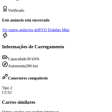
Verificado
Este anúncio está encerrado
Ver outros anúncios de
BYD Dolphin Mini
Informações de Carregamento
Capacidade
38
kWh
Autonomia
280
km
Conectores compatíveis
Tipo 2
CCS2
Carros similares
Outras opções que podem interessar