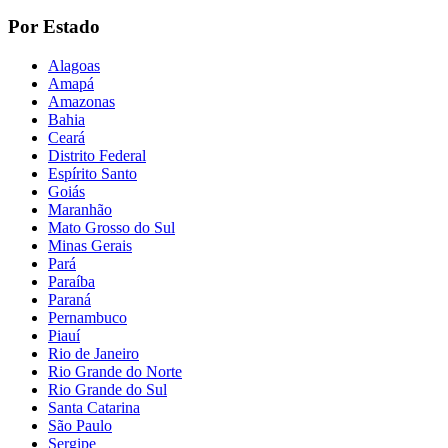
Por Estado
Alagoas
Amapá
Amazonas
Bahia
Ceará
Distrito Federal
Espírito Santo
Goiás
Maranhão
Mato Grosso do Sul
Minas Gerais
Pará
Paraíba
Paraná
Pernambuco
Piauí
Rio de Janeiro
Rio Grande do Norte
Rio Grande do Sul
Santa Catarina
São Paulo
Sergipe