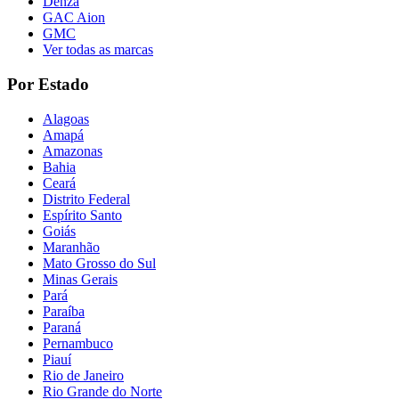
Denza
GAC Aion
GMC
Ver todas as marcas
Por Estado
Alagoas
Amapá
Amazonas
Bahia
Ceará
Distrito Federal
Espírito Santo
Goiás
Maranhão
Mato Grosso do Sul
Minas Gerais
Pará
Paraíba
Paraná
Pernambuco
Piauí
Rio de Janeiro
Rio Grande do Norte