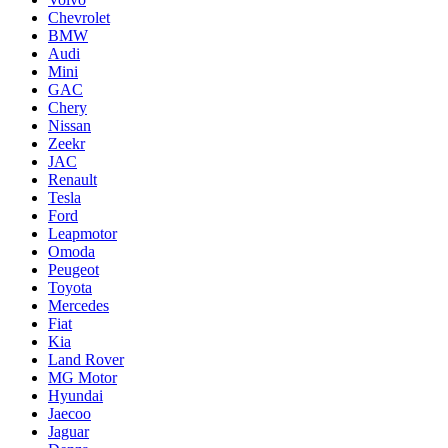
Chevrolet
BMW
Audi
Mini
GAC
Chery
Nissan
Zeekr
JAC
Renault
Tesla
Ford
Leapmotor
Omoda
Peugeot
Toyota
Mercedes
Fiat
Kia
Land Rover
MG Motor
Hyundai
Jaecoo
Jaguar