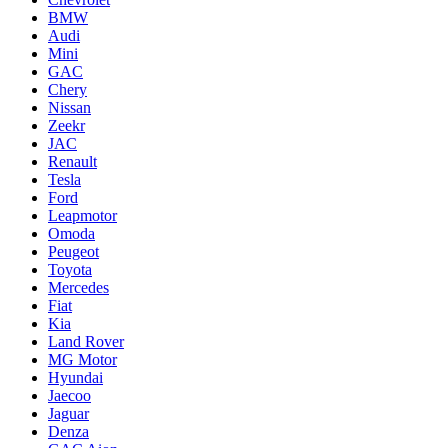
BMW
Audi
Mini
GAC
Chery
Nissan
Zeekr
JAC
Renault
Tesla
Ford
Leapmotor
Omoda
Peugeot
Toyota
Mercedes
Fiat
Kia
Land Rover
MG Motor
Hyundai
Jaecoo
Jaguar
Denza