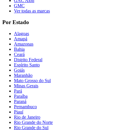
GAC Aion
GMC
Ver todas as marcas
Por Estado
Alagoas
Amapá
Amazonas
Bahia
Ceará
Distrito Federal
Espírito Santo
Goiás
Maranhão
Mato Grosso do Sul
Minas Gerais
Pará
Paraíba
Paraná
Pernambuco
Piauí
Rio de Janeiro
Rio Grande do Norte
Rio Grande do Sul