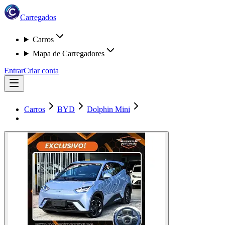
Carregados
Carros
Mapa de Carregadores
Entrar
Criar conta
Carros
BYD
Dolphin Mini