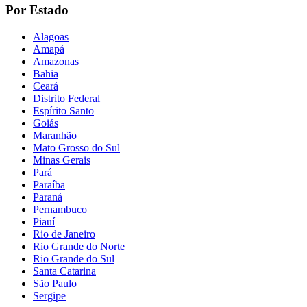
Por Estado
Alagoas
Amapá
Amazonas
Bahia
Ceará
Distrito Federal
Espírito Santo
Goiás
Maranhão
Mato Grosso do Sul
Minas Gerais
Pará
Paraíba
Paraná
Pernambuco
Piauí
Rio de Janeiro
Rio Grande do Norte
Rio Grande do Sul
Santa Catarina
São Paulo
Sergipe