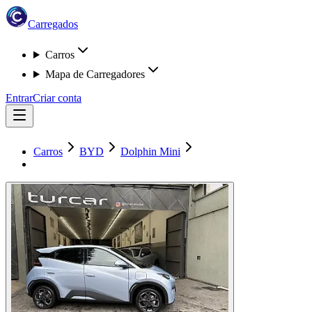
Carregados
Carros
Mapa de Carregadores
Entrar
Criar conta
Carros
BYD
Dolphin Mini