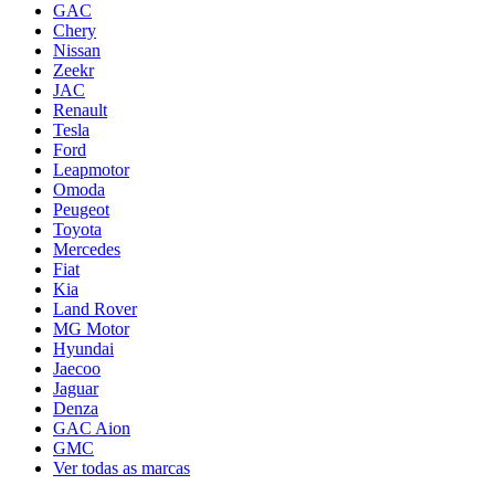
GAC
Chery
Nissan
Zeekr
JAC
Renault
Tesla
Ford
Leapmotor
Omoda
Peugeot
Toyota
Mercedes
Fiat
Kia
Land Rover
MG Motor
Hyundai
Jaecoo
Jaguar
Denza
GAC Aion
GMC
Ver todas as marcas