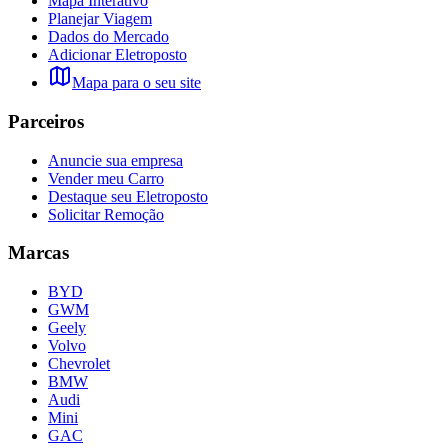
Mapa Interativo
Planejar Viagem
Dados do Mercado
Adicionar Eletroposto
Mapa para o seu site
Parceiros
Anuncie sua empresa
Vender meu Carro
Destaque seu Eletroposto
Solicitar Remoção
Marcas
BYD
GWM
Geely
Volvo
Chevrolet
BMW
Audi
Mini
GAC