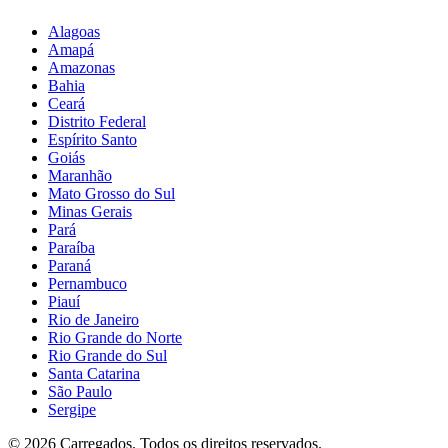
Alagoas
Amapá
Amazonas
Bahia
Ceará
Distrito Federal
Espírito Santo
Goiás
Maranhão
Mato Grosso do Sul
Minas Gerais
Pará
Paraíba
Paraná
Pernambuco
Piauí
Rio de Janeiro
Rio Grande do Norte
Rio Grande do Sul
Santa Catarina
São Paulo
Sergipe
©
2026
Carregados. Todos os direitos reservados.