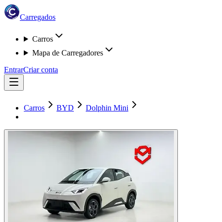
Carregados
Carros
Mapa de Carregadores
Entrar
Criar conta
Carros
BYD
Dolphin Mini