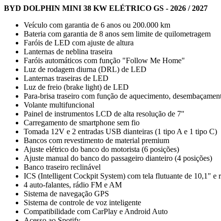
BYD DOLPHIN MINI 38 KW ELÉTRICO GS - 2026 / 2027
Veículo com garantia de 6 anos ou 200.000 km
Bateria com garantia de 8 anos sem limite de quilometragem
Faróis de LED com ajuste de altura
Lanternas de neblina traseira
Faróis automáticos com função "Follow Me Home"
Luz de rodagem diurna (DRL) de LED
Lanternas traseiras de LED
Luz de freio (brake light) de LED
Para-brisa traseiro com função de aquecimento, desembaçamen
Volante multifuncional
Painel de instrumentos LCD de alta resolução de 7"
Carregamento de smartphone sem fio
Tomada 12V e 2 entradas USB dianteiras (1 tipo A e 1 tipo C)
Bancos com revestimento de material premium
Ajuste elétrico do banco do motorista (6 posições)
Ajuste manual do banco do passageiro dianteiro (4 posições)
Banco traseiro reclinável
ICS (Intelligent Cockpit System) com tela flutuante de 10,1" e r
4 auto-falantes, rádio FM e AM
Sistema de navegação GPS
Sistema de controle de voz inteligente
Compatibilidade com CarPlay e Android Auto
Acesso ao Spotify