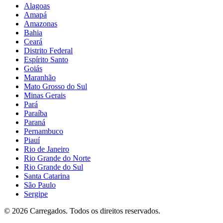
Alagoas
Amapá
Amazonas
Bahia
Ceará
Distrito Federal
Espírito Santo
Goiás
Maranhão
Mato Grosso do Sul
Minas Gerais
Pará
Paraíba
Paraná
Pernambuco
Piauí
Rio de Janeiro
Rio Grande do Norte
Rio Grande do Sul
Santa Catarina
São Paulo
Sergipe
©
2026
Carregados. Todos os direitos reservados.