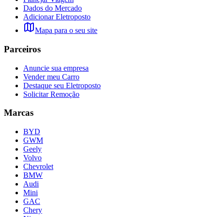
Dados do Mercado
Adicionar Eletroposto
Mapa para o seu site
Parceiros
Anuncie sua empresa
Vender meu Carro
Destaque seu Eletroposto
Solicitar Remoção
Marcas
BYD
GWM
Geely
Volvo
Chevrolet
BMW
Audi
Mini
GAC
Chery