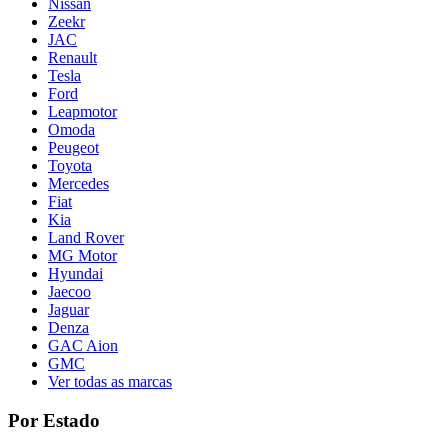
Nissan
Zeekr
JAC
Renault
Tesla
Ford
Leapmotor
Omoda
Peugeot
Toyota
Mercedes
Fiat
Kia
Land Rover
MG Motor
Hyundai
Jaecoo
Jaguar
Denza
GAC Aion
GMC
Ver todas as marcas
Por Estado