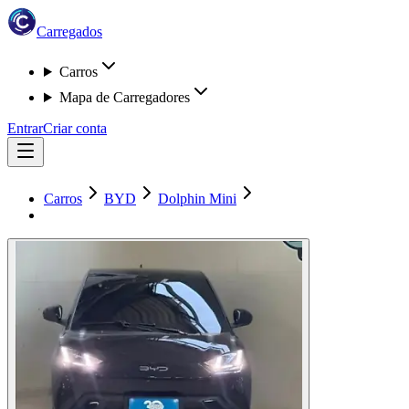
Carregados
Carros
Mapa de Carregadores
Entrar
Criar conta
Carros
BYD
Dolphin Mini