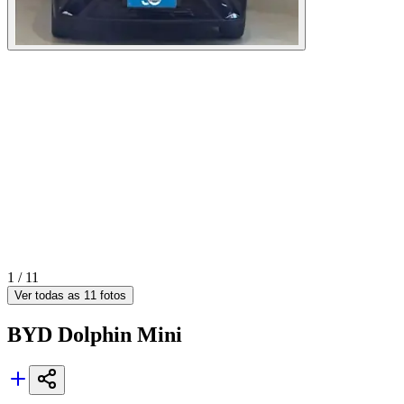
1 /
11
Ver todas as
11
fotos
BYD
Dolphin Mini