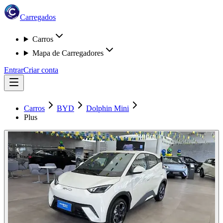
Carregados
Carros
Mapa de Carregadores
Entrar
Criar conta
Carros
BYD
Dolphin Mini
Plus