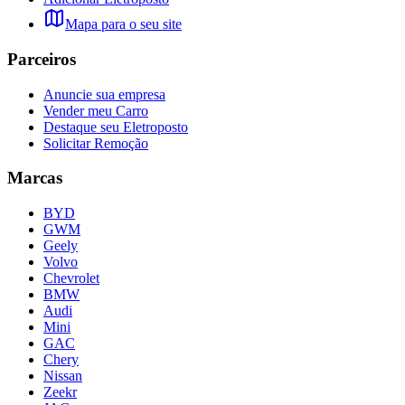
Mapa para o seu site
Parceiros
Anuncie sua empresa
Vender meu Carro
Destaque seu Eletroposto
Solicitar Remoção
Marcas
BYD
GWM
Geely
Volvo
Chevrolet
BMW
Audi
Mini
GAC
Chery
Nissan
Zeekr