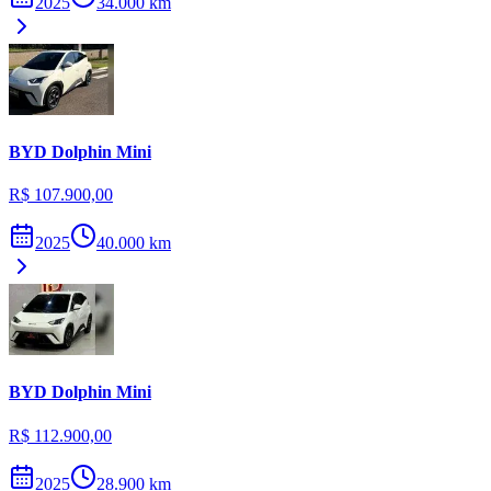
2025
34.000
km
BYD
Dolphin Mini
R$ 107.900,00
2025
40.000
km
BYD
Dolphin Mini
R$ 112.900,00
2025
28.900
km