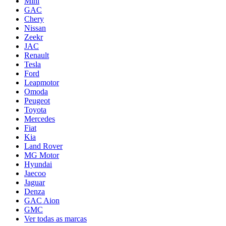
Mini
GAC
Chery
Nissan
Zeekr
JAC
Renault
Tesla
Ford
Leapmotor
Omoda
Peugeot
Toyota
Mercedes
Fiat
Kia
Land Rover
MG Motor
Hyundai
Jaecoo
Jaguar
Denza
GAC Aion
GMC
Ver todas as marcas