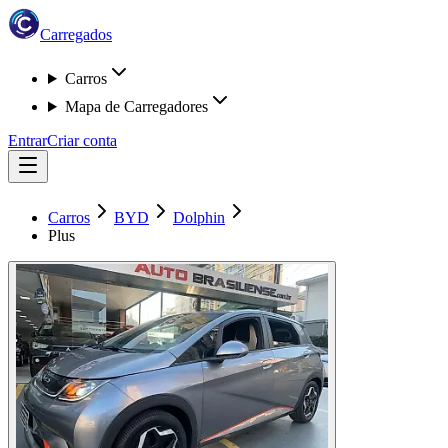
Carregados
Carros
Mapa de Carregadores
Entrar
Criar conta
Carros
BYD
Dolphin
Plus