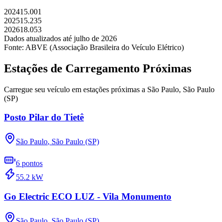
2024
15.001
2025
15.235
2026
18.053
Dados atualizados até
julho
de
2026
Fonte: ABVE (Associação Brasileira do Veículo Elétrico)
Estações de Carregamento Próximas
Carregue seu veículo em estações próximas a
São Paulo
,
São Paulo
(SP)
Posto Pilar do Tietê
São Paulo
,
São Paulo (SP)
6
pontos
55.2
kW
Go Electric ECO LUZ - Vila Monumento
São Paulo
,
São Paulo (SP)