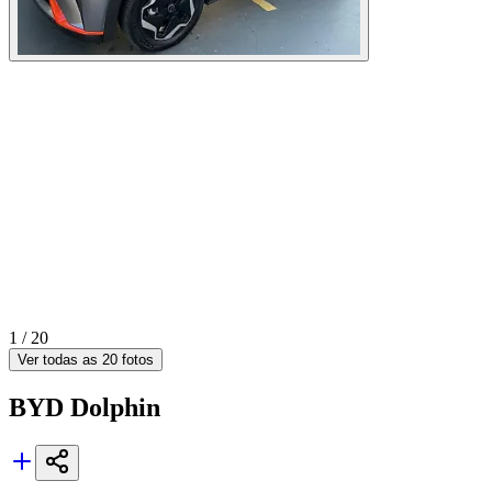
1 /
20
Ver todas as
20
fotos
BYD
Dolphin