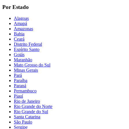
Por Estado
Alagoas
Amapá
Amazonas
Bahia
Ceará
Distrito Federal
Espírito Santo
Goiás
Maranhão
Mato Grosso do Sul
Minas Gerais
Pará
Paraíba
Paraná
Pernambuco
Piauí
Rio de Janeiro
Rio Grande do Norte
Rio Grande do Sul
Santa Catarina
São Paulo
Sergipe