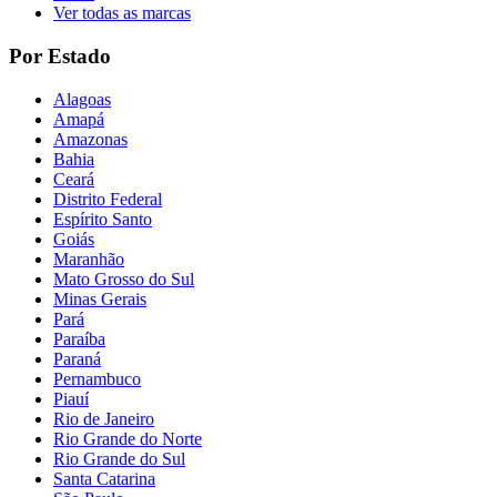
Ver todas as marcas
Por Estado
Alagoas
Amapá
Amazonas
Bahia
Ceará
Distrito Federal
Espírito Santo
Goiás
Maranhão
Mato Grosso do Sul
Minas Gerais
Pará
Paraíba
Paraná
Pernambuco
Piauí
Rio de Janeiro
Rio Grande do Norte
Rio Grande do Sul
Santa Catarina