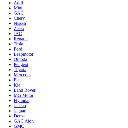
Audi
Mini
GAC
Chery
Nissan
Zeekr
JAC
Renault
Tesla
Ford
Leapmotor
Omoda
Peugeot
Toyota
Mercedes
Fiat
Kia
Land Rover
MG Motor
Hyundai
Jaecoo
Jaguar
Denza
GAC Aion
GMC