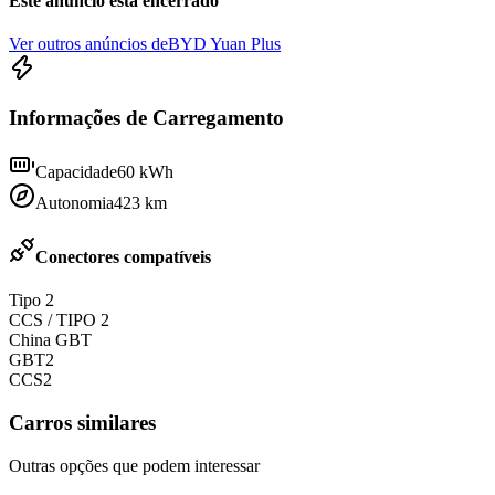
Este anúncio está encerrado
Ver outros anúncios de
BYD Yuan Plus
Informações de Carregamento
Capacidade
60
kWh
Autonomia
423
km
Conectores compatíveis
Tipo 2
CCS / TIPO 2
China GBT
GBT2
CCS2
Carros similares
Outras opções que podem interessar