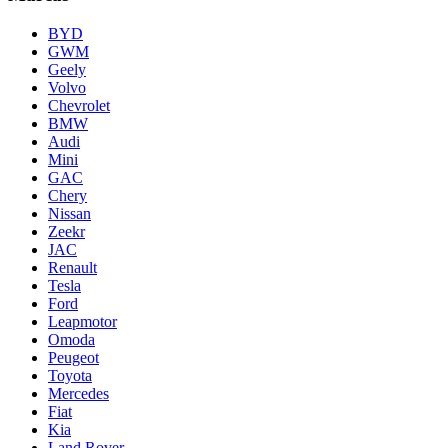
BYD
GWM
Geely
Volvo
Chevrolet
BMW
Audi
Mini
GAC
Chery
Nissan
Zeekr
JAC
Renault
Tesla
Ford
Leapmotor
Omoda
Peugeot
Toyota
Mercedes
Fiat
Kia
Land Rover