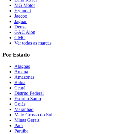
MG Motor
Hyundai
Jaecoo
Jaguar
Denza
GAC Aion
GMC
Ver todas as marcas
Por Estado
Alagoas
Amapá
Amazonas
Bahia
Ceará
Distrito Federal
Espírito Santo
Goiás
Maranhão
Mato Grosso do Sul
Minas Gerais
Pará
Paraíba