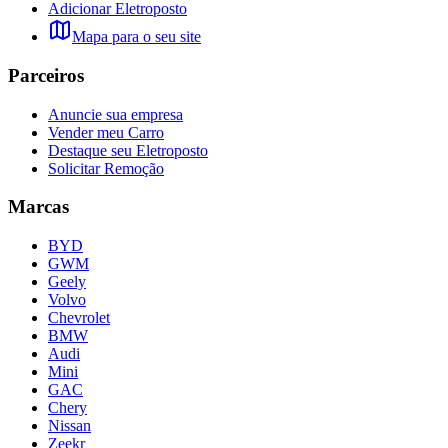
Adicionar Eletroposto
Mapa para o seu site
Parceiros
Anuncie sua empresa
Vender meu Carro
Destaque seu Eletroposto
Solicitar Remoção
Marcas
BYD
GWM
Geely
Volvo
Chevrolet
BMW
Audi
Mini
GAC
Chery
Nissan
Zeekr