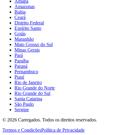
Amapá
Amazonas
Bahia
Ceará
Distrito Federal
Espírito Santo
Goiás
Maranhão
Mato Grosso do Sul
Minas Gerais
Pará
Paraíba
Paraná
Pernambuco
Piauí
Rio de Janeiro
Rio Grande do Norte
Rio Grande do Sul
Santa Catarina
São Paulo
Sergipe
©
2026
Carregados. Todos os direitos reservados.
Termos e Condições
Política de Privacidade