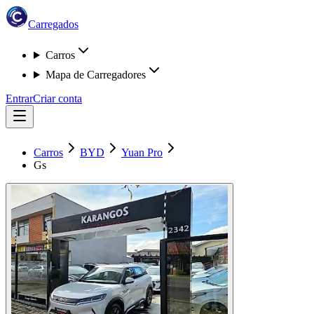
Carregados
Carros
Mapa de Carregadores
Entrar
Criar conta
Carros
BYD
Yuan Pro
Gs