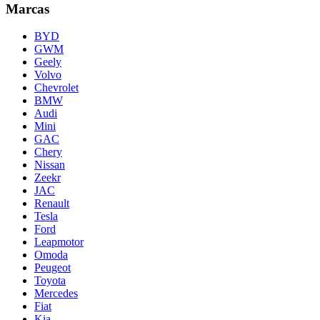
Marcas
BYD
GWM
Geely
Volvo
Chevrolet
BMW
Audi
Mini
GAC
Chery
Nissan
Zeekr
JAC
Renault
Tesla
Ford
Leapmotor
Omoda
Peugeot
Toyota
Mercedes
Fiat
Kia