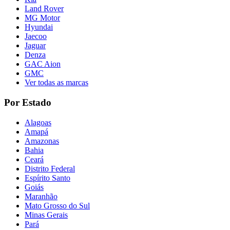
Land Rover
MG Motor
Hyundai
Jaecoo
Jaguar
Denza
GAC Aion
GMC
Ver todas as marcas
Por Estado
Alagoas
Amapá
Amazonas
Bahia
Ceará
Distrito Federal
Espírito Santo
Goiás
Maranhão
Mato Grosso do Sul
Minas Gerais
Pará