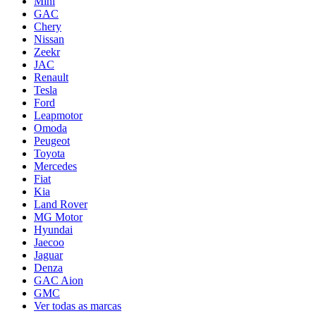
Mini
GAC
Chery
Nissan
Zeekr
JAC
Renault
Tesla
Ford
Leapmotor
Omoda
Peugeot
Toyota
Mercedes
Fiat
Kia
Land Rover
MG Motor
Hyundai
Jaecoo
Jaguar
Denza
GAC Aion
GMC
Ver todas as marcas