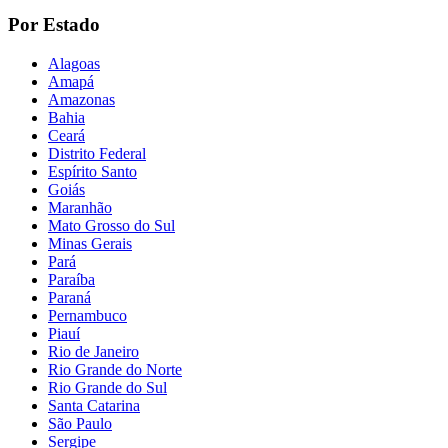
Por Estado
Alagoas
Amapá
Amazonas
Bahia
Ceará
Distrito Federal
Espírito Santo
Goiás
Maranhão
Mato Grosso do Sul
Minas Gerais
Pará
Paraíba
Paraná
Pernambuco
Piauí
Rio de Janeiro
Rio Grande do Norte
Rio Grande do Sul
Santa Catarina
São Paulo
Sergipe