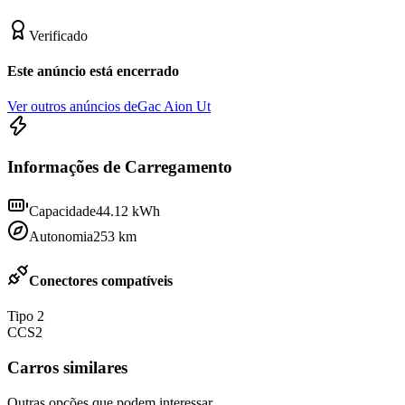
Verificado
Este anúncio está encerrado
Ver outros anúncios de
Gac Aion Ut
Informações de Carregamento
Capacidade
44.12
kWh
Autonomia
253
km
Conectores compatíveis
Tipo 2
CCS2
Carros similares
Outras opções que podem interessar