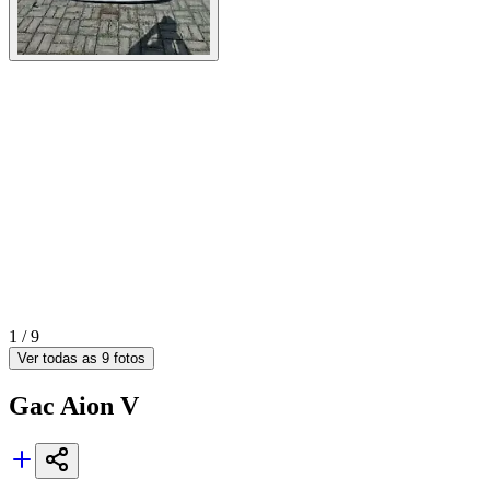
1 /
9
Ver todas as
9
fotos
Gac
Aion V