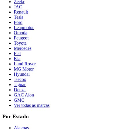
Zeekr
JAC
Renault
Tesla
Ford
Leapmotor
Omoda
Peugeot
Toyota
Mercedes
Fiat
Kia
Land Rover
MG Motor
Hyundai
Jaecoo
Jaguar
Denza
GAC Aion
GMC
Ver todas as marcas
Por Estado
Alagoas