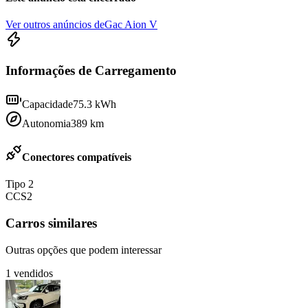
Ver outros anúncios de
Gac Aion V
Informações de Carregamento
Capacidade
75.3
kWh
Autonomia
389
km
Conectores compatíveis
Tipo 2
CCS2
Carros similares
Outras opções que podem interessar
1
vendidos