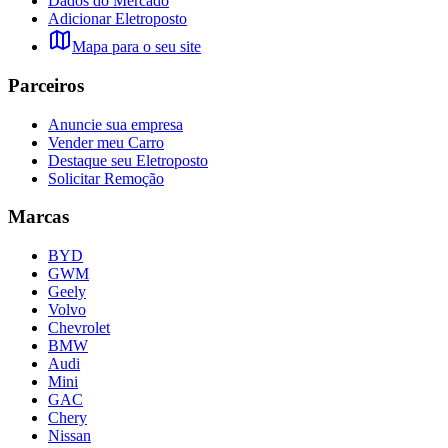
Dados do Mercado
Adicionar Eletroposto
Mapa para o seu site
Parceiros
Anuncie sua empresa
Vender meu Carro
Destaque seu Eletroposto
Solicitar Remoção
Marcas
BYD
GWM
Geely
Volvo
Chevrolet
BMW
Audi
Mini
GAC
Chery
Nissan