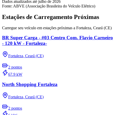
Dados atualizados até
julho
de
2026
Fonte: ABVE (Associação Brasileira do Veículo Elétrico)
Estações de Carregamento Próximas
Carregue seu veículo em estações próximas a
Fortaleza
,
Ceará (CE)
BR Super Carga - #03 Centro Com. Flavio Carneiro
- 120 kW - Fortaleza-
Fortaleza
,
Ceará (CE)
2
pontos
67.9
kW
North Shopping Fortaleza
Fortaleza
,
Ceará (CE)
2
pontos