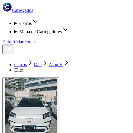
Carregados
Carros
Mapa de Carregadores
Entrar
Criar conta
Carros
Gac
Aion V
Elite