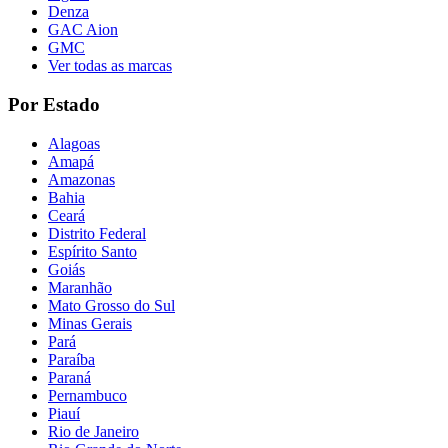
Denza
GAC Aion
GMC
Ver todas as marcas
Por Estado
Alagoas
Amapá
Amazonas
Bahia
Ceará
Distrito Federal
Espírito Santo
Goiás
Maranhão
Mato Grosso do Sul
Minas Gerais
Pará
Paraíba
Paraná
Pernambuco
Piauí
Rio de Janeiro