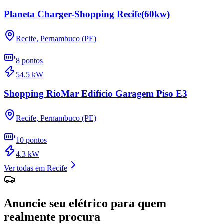
Planeta Charger-Shopping Recife(60kw)
Recife
,
Pernambuco (PE)
8
pontos
54.5
kW
Shopping RioMar Edifício Garagem Piso E3
Recife
,
Pernambuco (PE)
10
pontos
4.3
kW
Ver todas em
Recife
Anuncie seu elétrico para quem
realmente procura