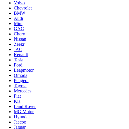
Volvo
Chevrolet
BMW
Audi
Mini
GAC
Chery
Nissan
Zeekr
JAC
Renault
Tesla
Ford
Leapmotor
Omoda
Peugeot
Toyota
Mercedes
Fiat
Kia
Land Rover
MG Motor
Hyundai
Jaecoo
Jaguar