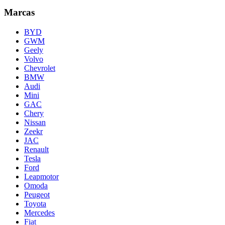
Marcas
BYD
GWM
Geely
Volvo
Chevrolet
BMW
Audi
Mini
GAC
Chery
Nissan
Zeekr
JAC
Renault
Tesla
Ford
Leapmotor
Omoda
Peugeot
Toyota
Mercedes
Fiat