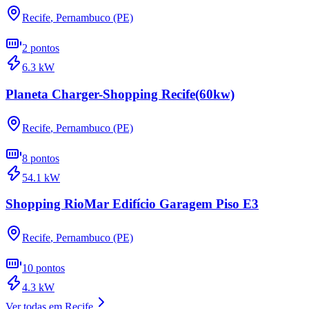
Recife
,
Pernambuco (PE)
2
pontos
6.3
kW
Planeta Charger-Shopping Recife(60kw)
Recife
,
Pernambuco (PE)
8
pontos
54.1
kW
Shopping RioMar Edifício Garagem Piso E3
Recife
,
Pernambuco (PE)
10
pontos
4.3
kW
Ver todas em
Recife