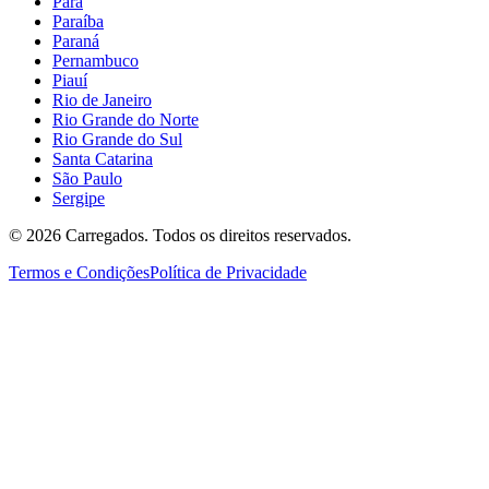
Pará
Paraíba
Paraná
Pernambuco
Piauí
Rio de Janeiro
Rio Grande do Norte
Rio Grande do Sul
Santa Catarina
São Paulo
Sergipe
©
2026
Carregados. Todos os direitos reservados.
Termos e Condições
Política de Privacidade