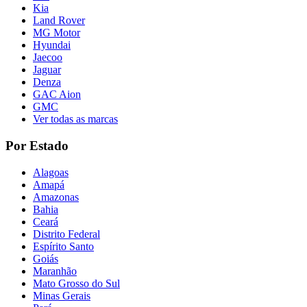
Kia
Land Rover
MG Motor
Hyundai
Jaecoo
Jaguar
Denza
GAC Aion
GMC
Ver todas as marcas
Por Estado
Alagoas
Amapá
Amazonas
Bahia
Ceará
Distrito Federal
Espírito Santo
Goiás
Maranhão
Mato Grosso do Sul
Minas Gerais