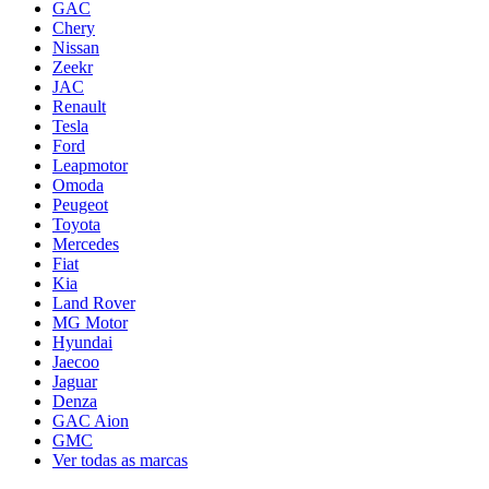
GAC
Chery
Nissan
Zeekr
JAC
Renault
Tesla
Ford
Leapmotor
Omoda
Peugeot
Toyota
Mercedes
Fiat
Kia
Land Rover
MG Motor
Hyundai
Jaecoo
Jaguar
Denza
GAC Aion
GMC
Ver todas as marcas