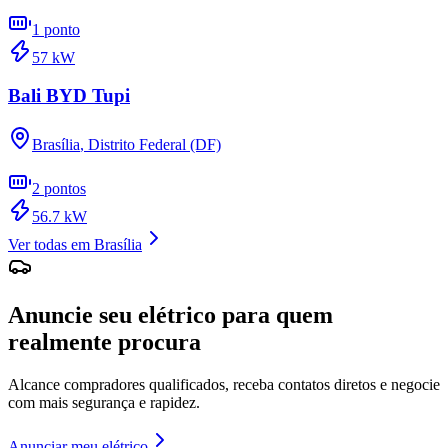
1
ponto
57
kW
Bali BYD Tupi
Brasília
,
Distrito Federal (DF)
2
pontos
56.7
kW
Ver todas em
Brasília
Anuncie seu elétrico para quem
realmente procura
Alcance compradores qualificados, receba contatos diretos e negocie
com mais segurança e rapidez.
Anunciar meu elétrico