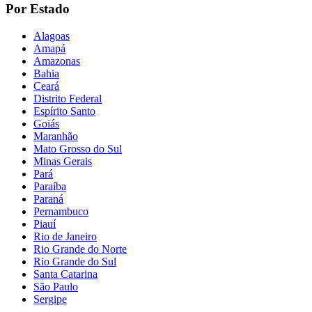
Por Estado
Alagoas
Amapá
Amazonas
Bahia
Ceará
Distrito Federal
Espírito Santo
Goiás
Maranhão
Mato Grosso do Sul
Minas Gerais
Pará
Paraíba
Paraná
Pernambuco
Piauí
Rio de Janeiro
Rio Grande do Norte
Rio Grande do Sul
Santa Catarina
São Paulo
Sergipe