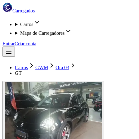
Carregados
Carros
Mapa de Carregadores
Entrar
Criar conta
Carros
GWM
Ora 03
GT