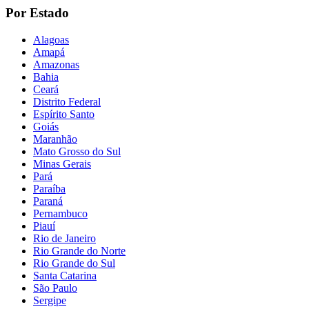
Por Estado
Alagoas
Amapá
Amazonas
Bahia
Ceará
Distrito Federal
Espírito Santo
Goiás
Maranhão
Mato Grosso do Sul
Minas Gerais
Pará
Paraíba
Paraná
Pernambuco
Piauí
Rio de Janeiro
Rio Grande do Norte
Rio Grande do Sul
Santa Catarina
São Paulo
Sergipe