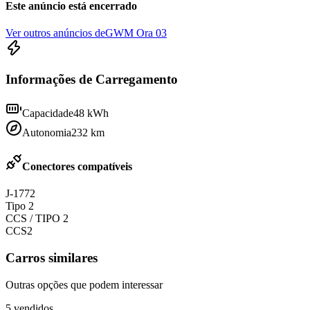
Este anúncio está encerrado
Ver outros anúncios de
GWM Ora 03
Informações de Carregamento
Capacidade
48
kWh
Autonomia
232
km
Conectores compatíveis
J-1772
Tipo 2
CCS / TIPO 2
CCS2
Carros similares
Outras opções que podem interessar
5
vendidos