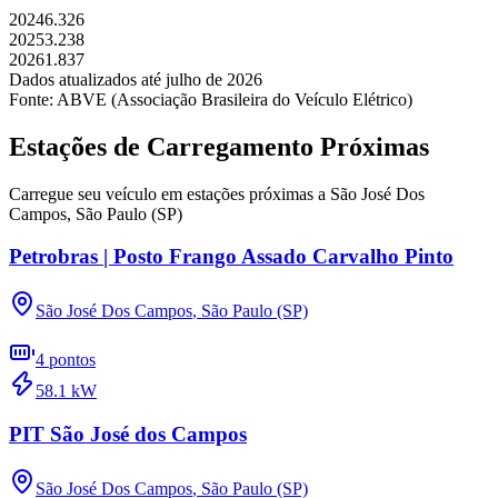
2024
6.326
2025
3.238
2026
1.837
Dados atualizados até
julho
de
2026
Fonte: ABVE (Associação Brasileira do Veículo Elétrico)
Estações de Carregamento Próximas
Carregue seu veículo em estações próximas a
São José Dos
Campos
,
São Paulo (SP)
Petrobras | Posto Frango Assado Carvalho Pinto
São José Dos Campos
,
São Paulo (SP)
4
pontos
58.1
kW
PIT São José dos Campos
São José Dos Campos
,
São Paulo (SP)