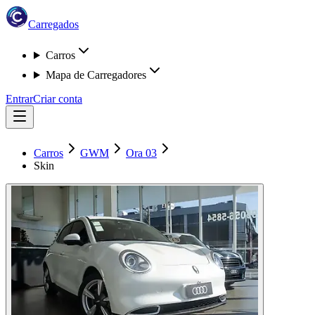
Carregados
Carros
Mapa de Carregadores
Entrar
Criar conta
Carros
GWM
Ora 03
Skin