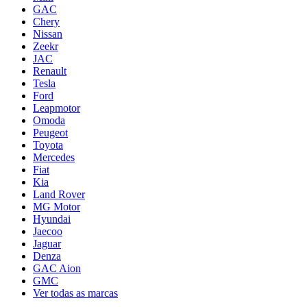
GAC
Chery
Nissan
Zeekr
JAC
Renault
Tesla
Ford
Leapmotor
Omoda
Peugeot
Toyota
Mercedes
Fiat
Kia
Land Rover
MG Motor
Hyundai
Jaecoo
Jaguar
Denza
GAC Aion
GMC
Ver todas as marcas