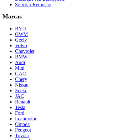
Solicitar Remoção
Marcas
BYD
GWM
Geely
Volvo
Chevrolet
BMW
Audi
Mini
GAC
Chery
Nissan
Zeekr
JAC
Renault
Tesla
Ford
Leapmotor
Omoda
Peugeot
Toyota