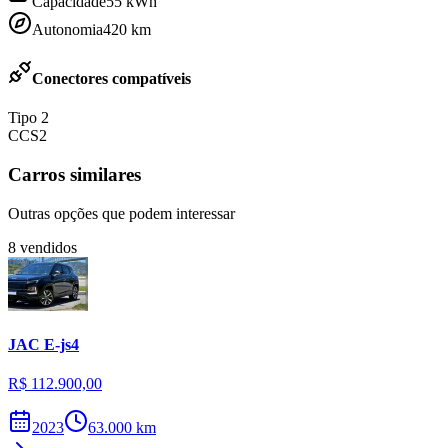
Capacidade
55
kWh
Autonomia
420
km
Conectores compatíveis
Tipo 2
CCS2
Carros similares
Outras opções que podem interessar
8
vendidos
JAC
E-js4
R$ 112.900,00
2023
63.000
km