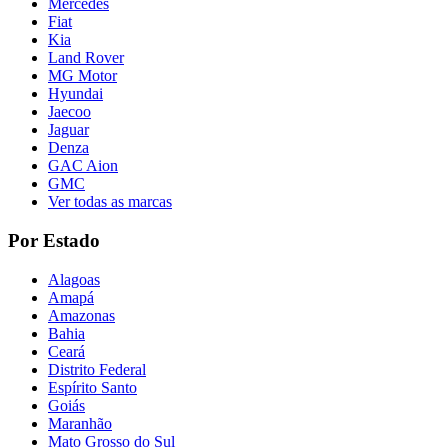
Mercedes
Fiat
Kia
Land Rover
MG Motor
Hyundai
Jaecoo
Jaguar
Denza
GAC Aion
GMC
Ver todas as marcas
Por Estado
Alagoas
Amapá
Amazonas
Bahia
Ceará
Distrito Federal
Espírito Santo
Goiás
Maranhão
Mato Grosso do Sul