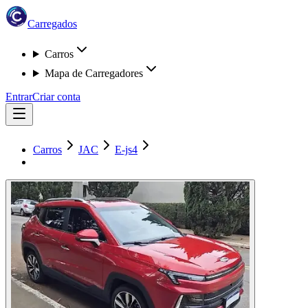
Carregados
Carros
Mapa de Carregadores
Entrar
Criar conta
Carros
JAC
E-js4