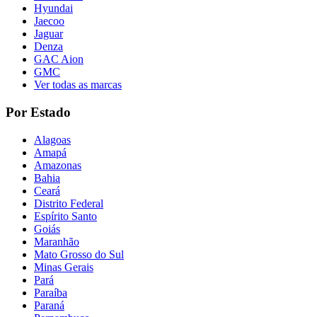
Hyundai
Jaecoo
Jaguar
Denza
GAC Aion
GMC
Ver todas as marcas
Por Estado
Alagoas
Amapá
Amazonas
Bahia
Ceará
Distrito Federal
Espírito Santo
Goiás
Maranhão
Mato Grosso do Sul
Minas Gerais
Pará
Paraíba
Paraná