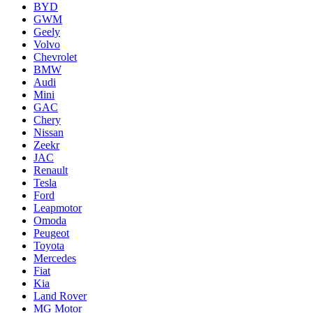
BYD
GWM
Geely
Volvo
Chevrolet
BMW
Audi
Mini
GAC
Chery
Nissan
Zeekr
JAC
Renault
Tesla
Ford
Leapmotor
Omoda
Peugeot
Toyota
Mercedes
Fiat
Kia
Land Rover
MG Motor