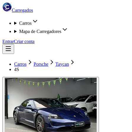
Carregados
Carros
Mapa de Carregadores
Entrar
Criar conta
Carros
Porsche
Taycan
4S