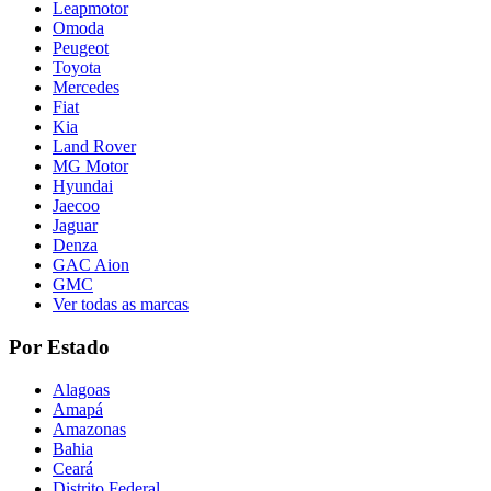
Leapmotor
Omoda
Peugeot
Toyota
Mercedes
Fiat
Kia
Land Rover
MG Motor
Hyundai
Jaecoo
Jaguar
Denza
GAC Aion
GMC
Ver todas as marcas
Por Estado
Alagoas
Amapá
Amazonas
Bahia
Ceará
Distrito Federal