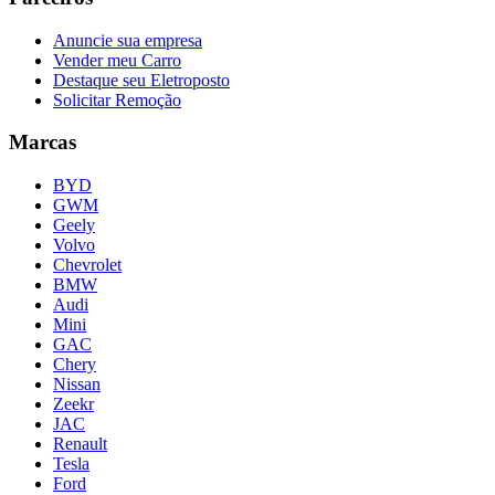
Anuncie sua empresa
Vender meu Carro
Destaque seu Eletroposto
Solicitar Remoção
Marcas
BYD
GWM
Geely
Volvo
Chevrolet
BMW
Audi
Mini
GAC
Chery
Nissan
Zeekr
JAC
Renault
Tesla
Ford