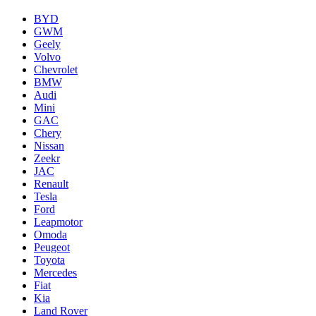
BYD
GWM
Geely
Volvo
Chevrolet
BMW
Audi
Mini
GAC
Chery
Nissan
Zeekr
JAC
Renault
Tesla
Ford
Leapmotor
Omoda
Peugeot
Toyota
Mercedes
Fiat
Kia
Land Rover