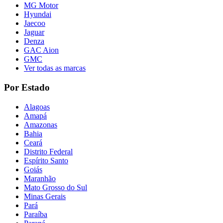
MG Motor
Hyundai
Jaecoo
Jaguar
Denza
GAC Aion
GMC
Ver todas as marcas
Por Estado
Alagoas
Amapá
Amazonas
Bahia
Ceará
Distrito Federal
Espírito Santo
Goiás
Maranhão
Mato Grosso do Sul
Minas Gerais
Pará
Paraíba