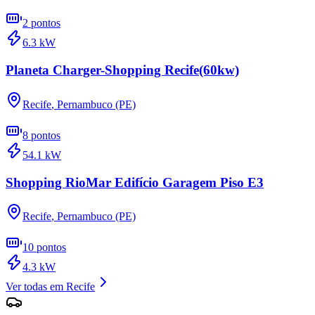
2
pontos
6.3
kW
Planeta Charger-Shopping Recife(60kw)
Recife
,
Pernambuco (PE)
8
pontos
54.1
kW
Shopping RioMar Edifício Garagem Piso E3
Recife
,
Pernambuco (PE)
10
pontos
4.3
kW
Ver todas em
Recife