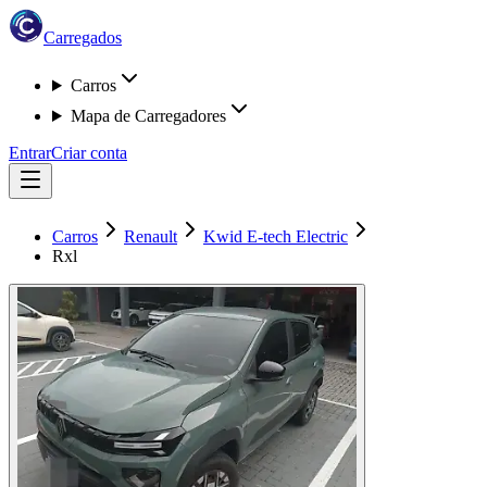
Carregados
Carros
Mapa de Carregadores
Entrar
Criar conta
Carros
Renault
Kwid E-tech Electric
Rxl