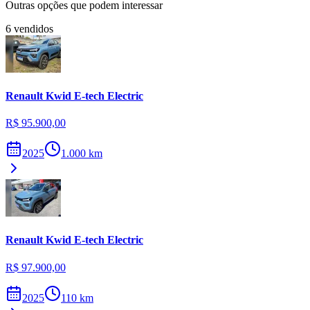
Outras opções que podem interessar
6
vendidos
Renault
Kwid E-tech Electric
R$ 95.900,00
2025
1.000
km
Renault
Kwid E-tech Electric
R$ 97.900,00
2025
110
km