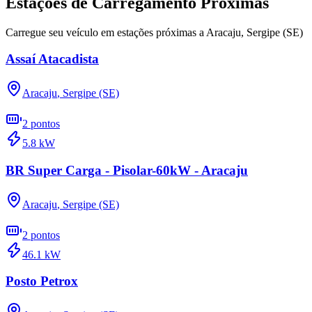
Estações de Carregamento Próximas
Carregue seu veículo em estações próximas a
Aracaju
,
Sergipe (SE)
Assaí Atacadista
Aracaju
,
Sergipe (SE)
2
pontos
5.8
kW
BR Super Carga - Pisolar-60kW - Aracaju
Aracaju
,
Sergipe (SE)
2
pontos
46.1
kW
Posto Petrox