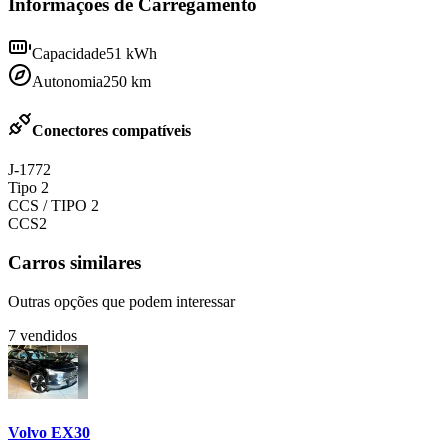
Informações de Carregamento
Capacidade
51
kWh
Autonomia
250
km
Conectores compatíveis
J-1772
Tipo 2
CCS / TIPO 2
CCS2
Carros similares
Outras opções que podem interessar
7
vendidos
Volvo
EX30