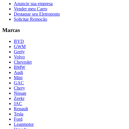
Anuncie sua empresa
Vender meu Carro
Destaque seu Eletroposto
Solicitar Remoção
Marcas
BYD
GWM
Geely
Volvo
Chevrolet
BMW
Audi
Mini
GAC
Chery
Nissan
Zeekr
JAC
Renault
Tesla
Ford
Leapmotor