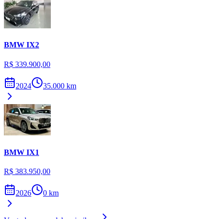
BMW
IX2
R$ 339.900,00
2024
35.000
km
BMW
IX1
R$ 383.950,00
2026
0
km