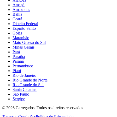
Alagoas
Amapá
Amazonas
Bahia
Ceará
Distrito Federal
Espírito Santo
Goiás
Maranhão
Mato Grosso do Sul
Minas Gerais
Pará
Paraíba
Paraná
Pernambuco
Piauí
Rio de Janeiro
Rio Grande do Norte
Rio Grande do Sul
Santa Catarina
São Paulo
Sergipe
©
2026
Carregados. Todos os direitos reservados.
Termos e Condições
Política de Privacidade