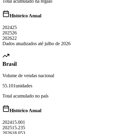
Total acumulado na região
Histórico Anual
2024
25
2025
26
2026
22
Dados atualizados até
julho
de
2026
Brasil
Volume de vendas nacional
55.101
unidades
Total acumulado no país
Histórico Anual
2024
15.001
2025
15.235
2026
18.053