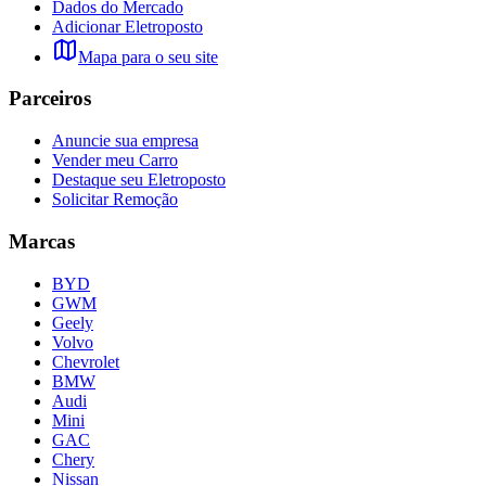
Dados do Mercado
Adicionar Eletroposto
Mapa para o seu site
Parceiros
Anuncie sua empresa
Vender meu Carro
Destaque seu Eletroposto
Solicitar Remoção
Marcas
BYD
GWM
Geely
Volvo
Chevrolet
BMW
Audi
Mini
GAC
Chery
Nissan