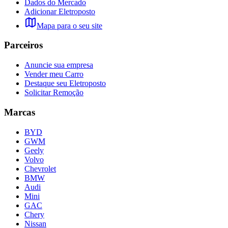
Dados do Mercado
Adicionar Eletroposto
Mapa para o seu site
Parceiros
Anuncie sua empresa
Vender meu Carro
Destaque seu Eletroposto
Solicitar Remoção
Marcas
BYD
GWM
Geely
Volvo
Chevrolet
BMW
Audi
Mini
GAC
Chery
Nissan