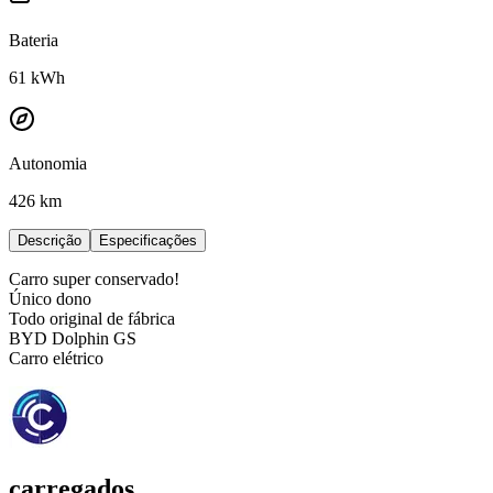
Bateria
61
kWh
Autonomia
426 km
Descrição
Especificações
Carro super conservado!
Único dono
Todo original de fábrica
BYD Dolphin GS
Carro elétrico
carregados