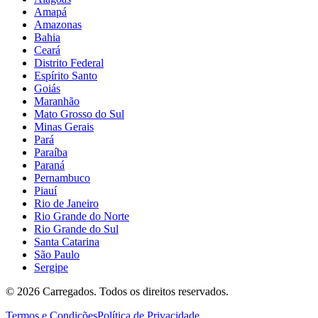
Amapá
Amazonas
Bahia
Ceará
Distrito Federal
Espírito Santo
Goiás
Maranhão
Mato Grosso do Sul
Minas Gerais
Pará
Paraíba
Paraná
Pernambuco
Piauí
Rio de Janeiro
Rio Grande do Norte
Rio Grande do Sul
Santa Catarina
São Paulo
Sergipe
©
2026
Carregados. Todos os direitos reservados.
Termos e Condições
Política de Privacidade