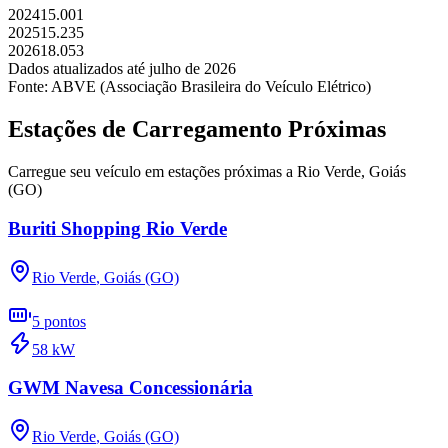
2024
15.001
2025
15.235
2026
18.053
Dados atualizados até
julho
de
2026
Fonte: ABVE (Associação Brasileira do Veículo Elétrico)
Estações de Carregamento Próximas
Carregue seu veículo em estações próximas a
Rio Verde
,
Goiás
(GO)
Buriti Shopping Rio Verde
Rio Verde
,
Goiás (GO)
5
pontos
58
kW
GWM Navesa Concessionária
Rio Verde
,
Goiás (GO)