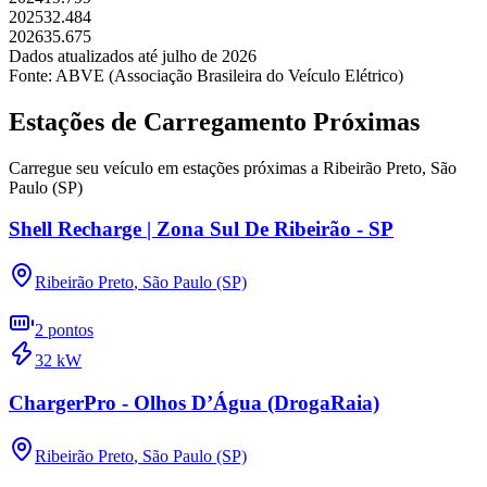
2025
32.484
2026
35.675
Dados atualizados até
julho
de
2026
Fonte: ABVE (Associação Brasileira do Veículo Elétrico)
Estações de Carregamento Próximas
Carregue seu veículo em estações próximas a
Ribeirão Preto
,
São
Paulo (SP)
Shell Recharge | Zona Sul De Ribeirão - SP
Ribeirão Preto
,
São Paulo (SP)
2
pontos
32
kW
ChargerPro - Olhos D’Água (DrogaRaia)
Ribeirão Preto
,
São Paulo (SP)