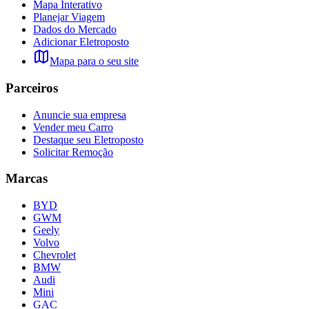
Mapa Interativo
Planejar Viagem
Dados do Mercado
Adicionar Eletroposto
Mapa para o seu site
Parceiros
Anuncie sua empresa
Vender meu Carro
Destaque seu Eletroposto
Solicitar Remoção
Marcas
BYD
GWM
Geely
Volvo
Chevrolet
BMW
Audi
Mini
GAC