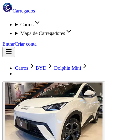
Carregados
Carros
Mapa de Carregadores
Entrar
Criar conta
Carros
BYD
Dolphin Mini