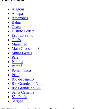
Alagoas
Amapá
Amazonas
Bahia
Ceará
Distrito Federal
Espírito Santo
Goiás
Maranhão
Mato Grosso do Sul
Minas Gerais
Pará
Paraíba
Paraná
Pernambuco
Piauí
Rio de Janeiro
Rio Grande do Norte
Rio Grande do Sul
Santa Catarina
São Paulo
Sergipe