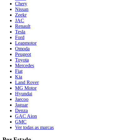
Chery
Nissan
Zeekr
JAC
Renault
Tesla
Ford
Leapmotor
Omoda
Peugeot
Toyota
Mercedes
Fiat
Kia
Land Rover
MG Motor
Hyundai
Jaecoo
Jaguar
Denza
GAC Aion
GMC
Ver todas as marcas
Por Estado