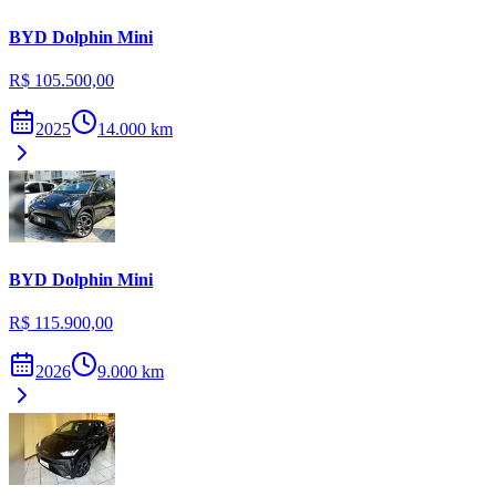
BYD
Dolphin Mini
R$ 105.500,00
2025
14.000
km
BYD
Dolphin Mini
R$ 115.900,00
2026
9.000
km