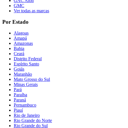
GAC Aion
GMC
Ver todas as marcas
Por Estado
Alagoas
Amapá
Amazonas
Bahia
Ceará
Distrito Federal
Espírito Santo
Goiás
Maranhão
Mato Grosso do Sul
Minas Gerais
Pará
Paraíba
Paraná
Pernambuco
Piauí
Rio de Janeiro
Rio Grande do Norte
Rio Grande do Sul