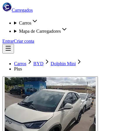
Carregados
Carros
Mapa de Carregadores
Entrar
Criar conta
Carros
BYD
Dolphin Mini
Plus