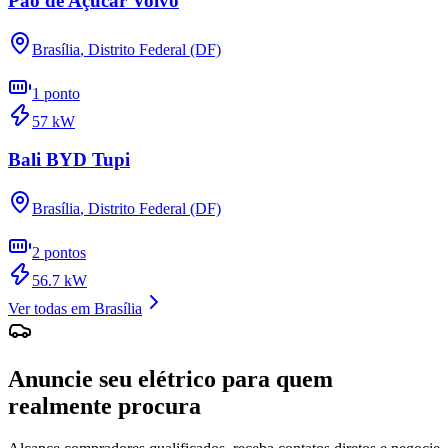
Pão de Açúcar Volvo
Brasília
,
Distrito Federal (DF)
1
ponto
57
kW
Bali BYD Tupi
Brasília
,
Distrito Federal (DF)
2
pontos
56.7
kW
Ver todas em
Brasília
Anuncie seu elétrico para quem
realmente procura