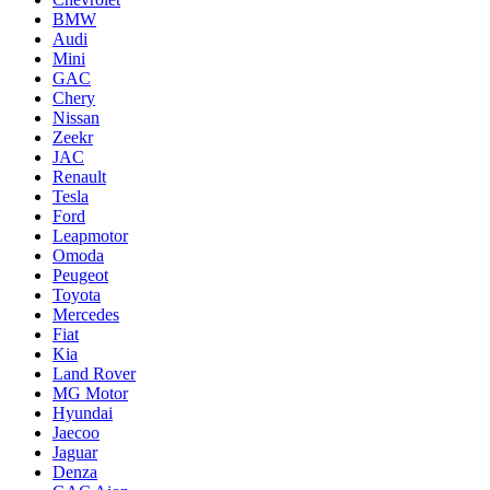
BMW
Audi
Mini
GAC
Chery
Nissan
Zeekr
JAC
Renault
Tesla
Ford
Leapmotor
Omoda
Peugeot
Toyota
Mercedes
Fiat
Kia
Land Rover
MG Motor
Hyundai
Jaecoo
Jaguar
Denza