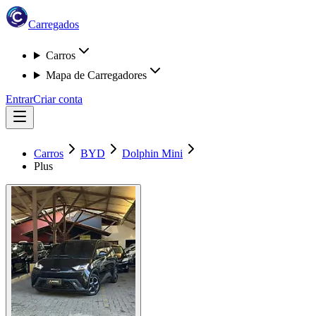
Carregados
Carros
Mapa de Carregadores
Entrar
Criar conta
Carros
BYD
Dolphin Mini
Plus