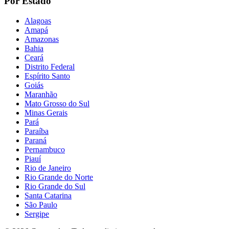
Por Estado
Alagoas
Amapá
Amazonas
Bahia
Ceará
Distrito Federal
Espírito Santo
Goiás
Maranhão
Mato Grosso do Sul
Minas Gerais
Pará
Paraíba
Paraná
Pernambuco
Piauí
Rio de Janeiro
Rio Grande do Norte
Rio Grande do Sul
Santa Catarina
São Paulo
Sergipe