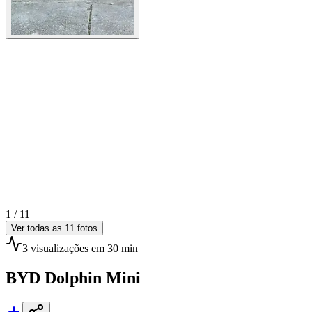
1 /
11
Ver todas as
11
fotos
3
visualizações
em 30 min
BYD
Dolphin Mini