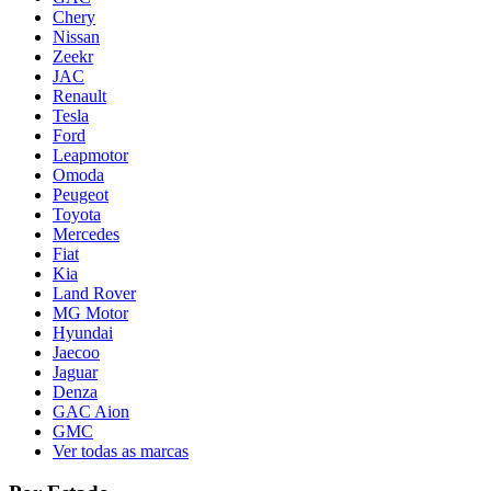
Chery
Nissan
Zeekr
JAC
Renault
Tesla
Ford
Leapmotor
Omoda
Peugeot
Toyota
Mercedes
Fiat
Kia
Land Rover
MG Motor
Hyundai
Jaecoo
Jaguar
Denza
GAC Aion
GMC
Ver todas as marcas